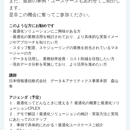
また、最新の事例・ユースケースもあわせてご紹介し
ます。
是非この機会に奮ってご参加ください。
このような方にお勧めです
・最適化ソリューションにご興味がある方
・最適化の業務活用を検討されており、より具体的な実装イメー
ジやアプローチを知りたい方
・スタッフ配置、スケジューリングの業務を担当されているマネ
ージャーの方
・データを活用し、業務効率改善・コスト削減を目指したい方
・現在データ分析を実施しており、より活用を進めたい方
講師
日本情報通信株式会社 データ＆アナリティクス事業本部 森山
隼
アジェンダ（予定）
１．最適化ってどんなときに使える？ 最適化の概要と最適化ソリ
ューションCPLEX
２．デモで解説！最適化ソリューションの検討・実装方法と実現
にあたってのステップ
３．事例で具体的にわかる！最適化ユースケースご紹介